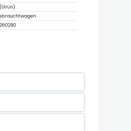
 (Grün)
ebrauchtwagen
0260290