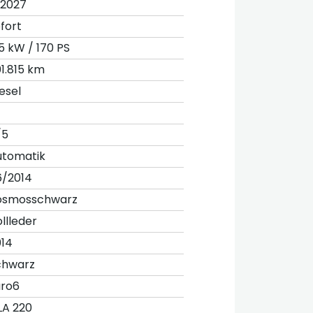
.2027
fort
5 kW / 170 PS
1.815 km
esel
/5
utomatik
6/2014
osmosschwarz
llleder
014
chwarz
uro6
LA 220