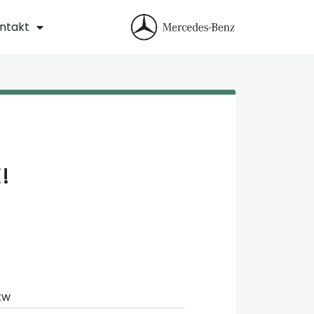
ntakt
!
kw