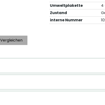
Umweltplakette
4
Zustand
G
interne Nummer
1
Vergleichen