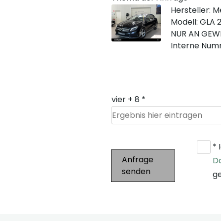
Hersteller: 
Modell: GL
NUR AN GEW
Interne Num
vier + 8 *
* 
Anfrage
D
senden
ge