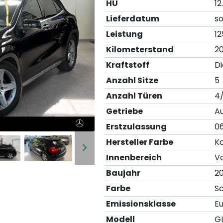
HU
12
Lieferdatum
so
Leistung
12
Kilometerstand
20
Kraftstoff
Di
Anzahl Sitze
5
Anzahl Türen
4
Getriebe
A
Erstzulassung
0
Hersteller Farbe
K
Innenbereich
Vo
Baujahr
2
Farbe
S
Emissionsklasse
E
Modell
G