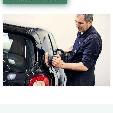
Dellenreparatur meisterlich.
LACKSERVICE
Kleinere Lackschäden Parkrämpler an Ihrem
Mercedes beseitigen unsere erfahrenen
Lackspezialisten mit der Mercedes Smart Repair
Lackreparatur ohne großen Aufwand. Kratzer und
Schrammen verschwinden restlos, Ihr Mercedes
gewinnt seinen gewohnten Glanz zurück.
Unsere Experten bessern die beschädigten Stellen in
mehreren Arbeitsschritten sorgfältig aus. Dabei
behandeln sie lediglich die betroffenen Stellen – ohne
ganze Fahrzeugteile zu lackieren. Das geht schnell und
schont Ihr Budget.
Ihr Fahrzeug ist nach der Lackreparatur optisch
perfekt. Auch die Schutzfunktion des Lacks ist voll
wiederhergestellt.