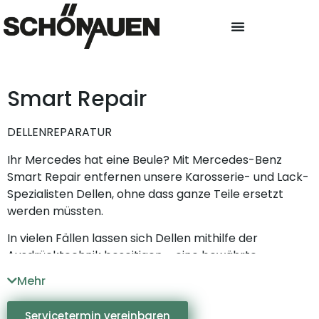
Smart Repair
DELLENREPARATUR
Ihr Mercedes hat eine Beule? Mit Mercedes-Benz
Smart Repair entfernen unsere Karosserie- und Lack-
Spezialisten Dellen, ohne dass ganze Teile ersetzt
werden müssten.
In vielen Fällen lassen sich Dellen mithilfe der
Ausdrücktechnik beseitigen – eine bewährte
Methode, mit der sich die Dellenreparatur
Mehr
kostengünstig und schnell durchführen lässt.
Servicetermin vereinbaren
Unser erfahrener Beulendoktor beherrscht die